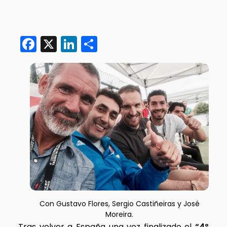
Facebook
X
LinkedIn
Compartir
Con Gustavo Flores, Sergio Castiñeiras y José
Moreira.
Tras volver a España una vez finalizado el
“4º