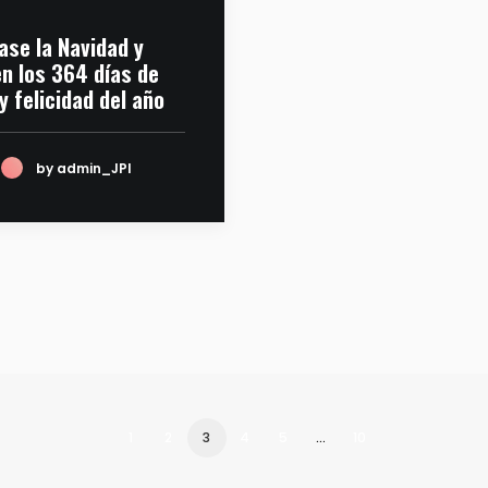
ase la Navidad y
en los 364 días de
y felicidad del año
by admin_JPI
1
2
3
4
5
…
10