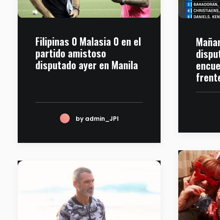
Filipinas 0 Malasia 0 en el
Mañan
partido amistoso
dispu
disputado ayer en Manila
encue
frent
by admin_JPI