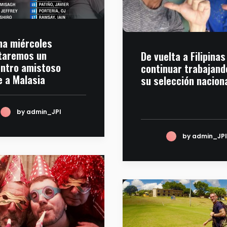
a miércoles
taremos un
De vuelta a Filipinas
ntro amistoso
continuar trabajand
e a Malasia
su selección nacion
by admin_JPI
by admin_JPI