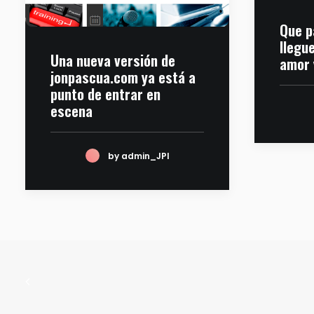
Que p
llegu
Una nueva versión de
amor 
jonpascua.com ya está a
punto de entrar en
escena
by admin_JPI