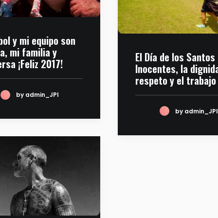
bol y mi equipo son
a, mi familia y
El Día de los Santos
rsa ¡Feliz 2017!
Inocentes, la dignida
respeto y el trabajo
by admin_JPI
by admin_JPI