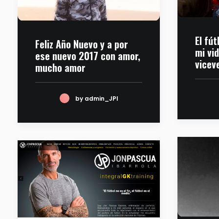
El fút
Feliz Año Nuevo y a por
mi vid
ese nuevo 2017 con amor,
viceve
mucho amor
by admin_JPI