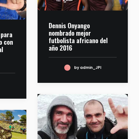
Dennis Onyango
nombrado mejor
 para
futbolista africano del
o con
año 2016
al
by admin_JPI